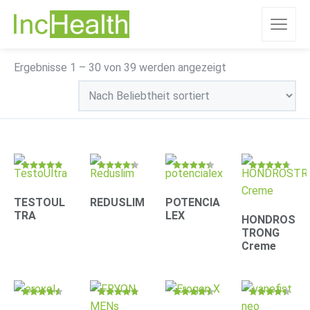
Nach
Ergebnisse 1 – 30 von 39 werden angezeigt
Beliebtheit
sortiert
Bewertet
Bewertet
Bewertet
Bewertet
mit
mit
mit
mit
4.78
4.31
4.30
4.63
von 5
von 5
von 5
von 5
TESTOUL
REDUSLIM
POTENCIA
TRA
LEX
HONDROS
TRONG
Creme
Bewertet
Bewertet
Bewertet
Bewertet